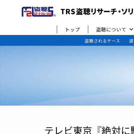
トップ
盗聴について
盗聴されるケース
逮
テレビ東京『絶対に騙